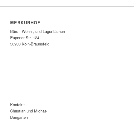
MERKURHOF
Büro-, Wohn-, und Lagerflächen
Eupener Str. 124
50933 Köln-Braunsfeld
Kontakt:
Christian und Michael
Bungarten
Telefon:
0151 58205869
cbungarten@bungarten.com