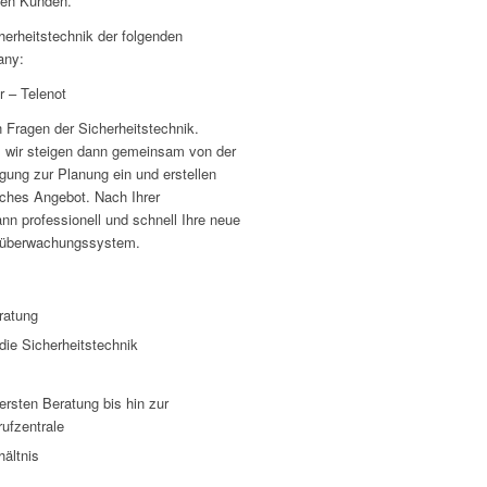
enen Kunden.
cherheitstechnik der folgenden
any:
 – Telenot
n Fragen der Sicherheitstechnik.
, wir steigen dann gemeinsam von der
igung zur Planung ein und erstellen
iches Angebot. Nach Ihrer
ann professionell und schnell Ihre neue
eoüberwachungssystem.
ratung
ie Sicherheitstechnik
ersten Beratung bis hin zur
rufzentrale
hältnis